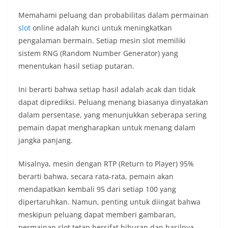
Memahami peluang dan probabilitas dalam permainan
slot
online adalah kunci untuk meningkatkan
pengalaman bermain. Setiap mesin slot memiliki
sistem RNG (Random Number Generator) yang
menentukan hasil setiap putaran.
Ini berarti bahwa setiap hasil adalah acak dan tidak
dapat diprediksi. Peluang menang biasanya dinyatakan
dalam persentase, yang menunjukkan seberapa sering
pemain dapat mengharapkan untuk menang dalam
jangka panjang.
Misalnya, mesin dengan RTP (Return to Player) 95%
berarti bahwa, secara rata-rata, pemain akan
mendapatkan kembali 95 dari setiap 100 yang
dipertaruhkan. Namun, penting untuk diingat bahwa
meskipun peluang dapat memberi gambaran,
permainan slot tetap bersifat hiburan dan hasilnya