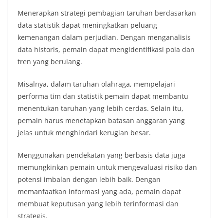
Menerapkan strategi pembagian taruhan berdasarkan
data statistik dapat meningkatkan peluang
kemenangan dalam perjudian. Dengan menganalisis
data historis, pemain dapat mengidentifikasi pola dan
tren yang berulang.
Misalnya, dalam taruhan olahraga, mempelajari
performa tim dan statistik pemain dapat membantu
menentukan taruhan yang lebih cerdas. Selain itu,
pemain harus menetapkan batasan anggaran yang
jelas untuk menghindari kerugian besar.
Menggunakan pendekatan yang berbasis data juga
memungkinkan pemain untuk mengevaluasi risiko dan
potensi imbalan dengan lebih baik. Dengan
memanfaatkan informasi yang ada, pemain dapat
membuat keputusan yang lebih terinformasi dan
strategis.