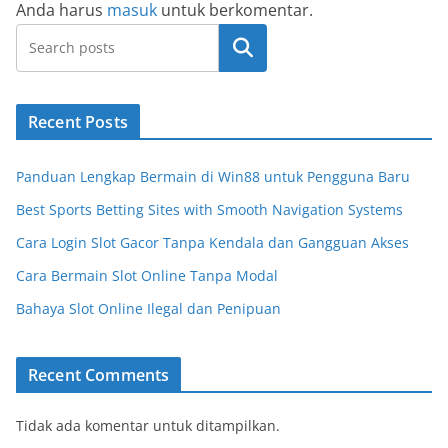
Anda harus
masuk
untuk berkomentar.
Cari
Recent Posts
Panduan Lengkap Bermain di Win88 untuk Pengguna Baru
Best Sports Betting Sites with Smooth Navigation Systems
Cara Login Slot Gacor Tanpa Kendala dan Gangguan Akses
Cara Bermain Slot Online Tanpa Modal
Bahaya Slot Online Ilegal dan Penipuan
Recent Comments
Tidak ada komentar untuk ditampilkan.