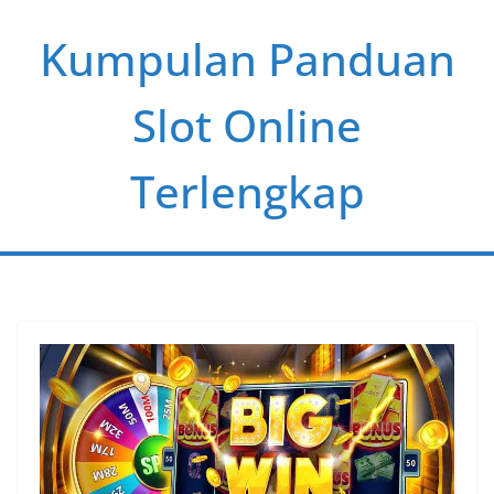
Skip
Kumpulan Panduan
to
content
Slot Online
Terlengkap