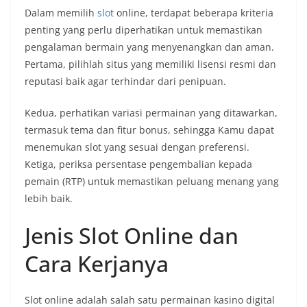
Dalam memilih
slot
online, terdapat beberapa kriteria
penting yang perlu diperhatikan untuk memastikan
pengalaman bermain yang menyenangkan dan aman.
Pertama, pilihlah situs yang memiliki lisensi resmi dan
reputasi baik agar terhindar dari penipuan.
Kedua, perhatikan variasi permainan yang ditawarkan,
termasuk tema dan fitur bonus, sehingga Kamu dapat
menemukan slot yang sesuai dengan preferensi.
Ketiga, periksa persentase pengembalian kepada
pemain (RTP) untuk memastikan peluang menang yang
lebih baik.
Jenis Slot Online dan
Cara Kerjanya
Slot online adalah salah satu permainan kasino digital