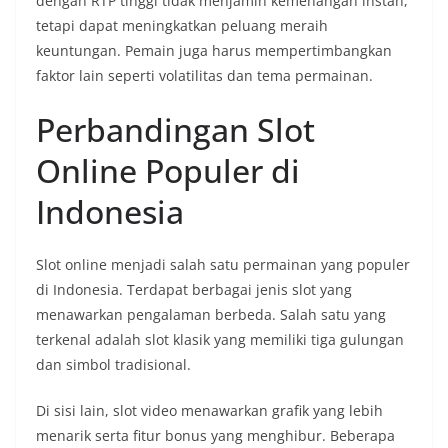
dengan RTP tinggi tidak menjamin kemenangan instan,
tetapi dapat meningkatkan peluang meraih
keuntungan. Pemain juga harus mempertimbangkan
faktor lain seperti volatilitas dan tema permainan.
Perbandingan Slot
Online Populer di
Indonesia
Slot online menjadi salah satu permainan yang populer
di Indonesia. Terdapat berbagai jenis slot yang
menawarkan pengalaman berbeda. Salah satu yang
terkenal adalah slot klasik yang memiliki tiga gulungan
dan simbol tradisional.
Di sisi lain, slot video menawarkan grafik yang lebih
menarik serta fitur bonus yang menghibur. Beberapa