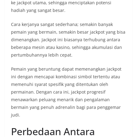
ke jackpot utama, sehingga menciptakan potensi
hadiah yang sangat besar.
Cara kerjanya sangat sederhana; semakin banyak
pemain yang bermain, semakin besar jackpot yang bisa
dimenangkan. Jackpot ini biasanya terhubung antara
beberapa mesin atau kasino, sehingga akumulasi dan
pertumbuhannya lebih cepat.
Pemain yang beruntung dapat memenangkan jackpot
ini dengan mencapai kombinasi simbol tertentu atau
memenuhi syarat spesifik yang ditentukan oleh
permainan. Dengan cara ini, jackpot progresif
menawarkan peluang menarik dan pengalaman
bermain yang penuh adrenalin bagi para penggemar
judi.
Perbedaan Antara