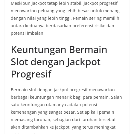
Meskipun jackpot tetap lebih stabil, jackpot progresif
menawarkan peluang yang lebih besar untuk menang
dengan nilai yang lebih tinggi. Pemain sering memilih
antara keduanya berdasarkan preferensi risiko dan
potensi imbalan.
Keuntungan Bermain
Slot dengan Jackpot
Progresif
Bermain slot dengan jackpot progresif menawarkan
berbagai keuntungan menarik bagi para pemain. Salah
satu keuntungan utamanya adalah potensi
kemenangan yang sangat besar. Setiap kali pemain
memasang taruhan, sebagian dari taruhan tersebut
akan ditambahkan ke jackpot, yang terus meningkat