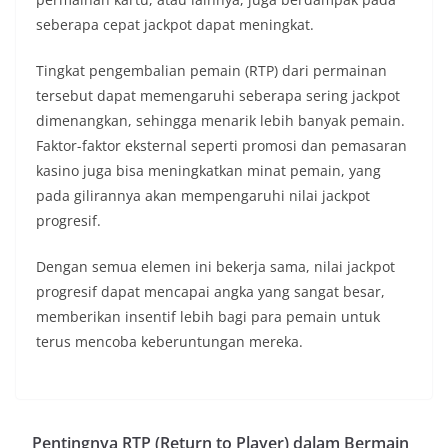
seberapa cepat jackpot dapat meningkat.
Tingkat pengembalian pemain (RTP) dari permainan
tersebut dapat memengaruhi seberapa sering jackpot
dimenangkan, sehingga menarik lebih banyak pemain.
Faktor-faktor eksternal seperti promosi dan pemasaran
kasino juga bisa meningkatkan minat pemain, yang
pada gilirannya akan mempengaruhi nilai jackpot
progresif.
Dengan semua elemen ini bekerja sama, nilai jackpot
progresif dapat mencapai angka yang sangat besar,
memberikan insentif lebih bagi para pemain untuk
terus mencoba keberuntungan mereka.
Pentingnya RTP (Return to Player) dalam Bermain