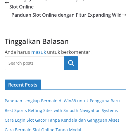
Slot Online
Panduan Slot Online dengan Fitur Expanding Wild
Tinggalkan Balasan
Anda harus
masuk
untuk berkomentar.
Cari
Recent Posts
Panduan Lengkap Bermain di Win88 untuk Pengguna Baru
Best Sports Betting Sites with Smooth Navigation Systems
Cara Login Slot Gacor Tanpa Kendala dan Gangguan Akses
Cara Bermain Slot Online Tanpa Modal