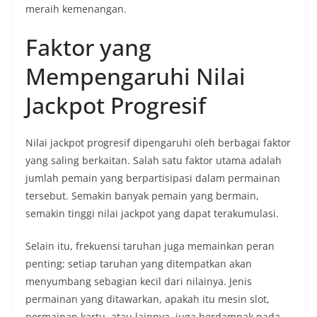
meraih kemenangan.
Faktor yang
Mempengaruhi Nilai
Jackpot Progresif
Nilai jackpot progresif dipengaruhi oleh berbagai faktor
yang saling berkaitan. Salah satu faktor utama adalah
jumlah pemain yang berpartisipasi dalam permainan
tersebut. Semakin banyak pemain yang bermain,
semakin tinggi nilai jackpot yang dapat terakumulasi.
Selain itu, frekuensi taruhan juga memainkan peran
penting; setiap taruhan yang ditempatkan akan
menyumbang sebagian kecil dari nilainya. Jenis
permainan yang ditawarkan, apakah itu mesin slot,
permainan kartu, atau lainnya, juga berdampak pada