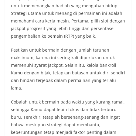
untuk memenangkan hadiah yang mengubah hidup.
Strategi utama untuk menang di permainan ini adalah
memahami cara kerja mesin. Pertama, pilih slot dengan
jackpot progresif yang lebih tinggi dan persentase
pengembalian ke pemain (RTP) yang baik.
Pastikan untuk bermain dengan jumlah taruhan
maksimum, karena ini sering kali diperlukan untuk
memenuhi syarat jackpot. Selain itu, kelola bankroll
Kamu dengan bijak; tetapkan batasan untuk diri sendiri
dan hindari terjebak dalam permainan yang terlalu
lama.
Cobalah untuk bermain pada waktu yang kurang ramai,
sehingga Kamu dapat lebih fokus dan tidak terburu-
buru. Terakhir, tetaplah bersenang-senang dan ingat
bahwa meskipun strategi dapat membantu,
keberuntungan tetap menjadi faktor penting dalam