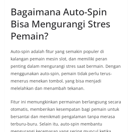
Bagaimana Auto-Spin
Bisa Mengurangi Stres
Pemain?
Auto-spin adalah fitur yang semakin populer di
kalangan pemain mesin slot, dan memiliki peran
penting dalam mengurangi stres saat bermain. Dengan
menggunakan auto-spin, pemain tidak perlu terus-
menerus menekan tombol, yang bisa menjadi
melelahkan dan menambah tekanan.
Fitur ini memungkinkan permainan berlangsung secara
otomatis, memberikan kesempatan bagi pemain untuk
bersantai dan menikmati pengalaman tanpa merasa
terburu-buru. Selain itu, auto-spin membantu
mengurangi kecemasan yang sering muncul ketika