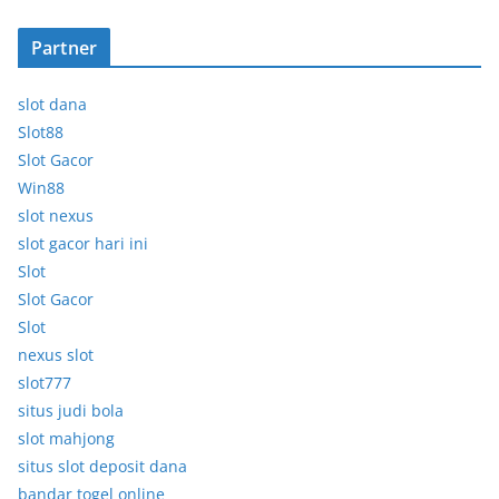
Partner
slot dana
Slot88
Slot Gacor
Win88
slot nexus
slot gacor hari ini
Slot
Slot Gacor
Slot
nexus slot
slot777
situs judi bola
slot mahjong
situs slot deposit dana
bandar togel online