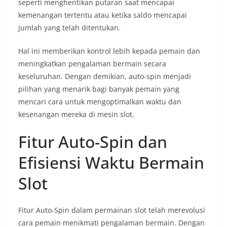
seperti menghentikan putaran saat mencapai
kemenangan tertentu atau ketika saldo mencapai
jumlah yang telah ditentukan.
Hal ini memberikan kontrol lebih kepada pemain dan
meningkatkan pengalaman bermain secara
keseluruhan. Dengan demikian, auto-spin menjadi
pilihan yang menarik bagi banyak pemain yang
mencari cara untuk mengoptimalkan waktu dan
kesenangan mereka di mesin slot.
Fitur Auto-Spin dan
Efisiensi Waktu Bermain
Slot
Fitur Auto-Spin dalam permainan slot telah merevolusi
cara pemain menikmati pengalaman bermain. Dengan