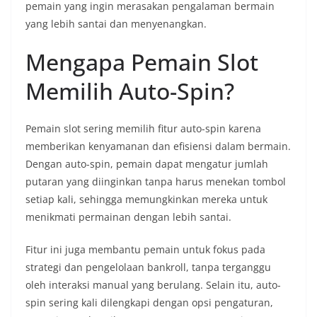
pemain yang ingin merasakan pengalaman bermain
yang lebih santai dan menyenangkan.
Mengapa Pemain Slot
Memilih Auto-Spin?
Pemain slot sering memilih fitur auto-spin karena
memberikan kenyamanan dan efisiensi dalam bermain.
Dengan auto-spin, pemain dapat mengatur jumlah
putaran yang diinginkan tanpa harus menekan tombol
setiap kali, sehingga memungkinkan mereka untuk
menikmati permainan dengan lebih santai.
Fitur ini juga membantu pemain untuk fokus pada
strategi dan pengelolaan bankroll, tanpa terganggu
oleh interaksi manual yang berulang. Selain itu, auto-
spin sering kali dilengkapi dengan opsi pengaturan,