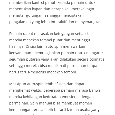
memberikan kontrol penuh kepada pemain untuk
menentukan kapan dan berapa kali mereka ingin
memutar gulungan, sehingga menciptakan
pengalaman yang lebih interaktif dan menyenangkan.
Pemain dapat merasakan ketegangan setiap kali
mereka menekan tombol putar dan menunggu
hasilnya. Di sisi lain, auto-spin menawarkan
kenyamanan, memungkinkan pemain untuk mengatur
sejumlah putaran yang akan dilakukan secara otomatis,
sehingga mereka bisa menikmati permainan tanpa
harus terus-menerus menekan tombol.
Meskipun auto-spin lebih efisien dan dapat
menghemat waktu, beberapa pemain merasa bahwa
mereka kehilangan kedekatan emosional dengan
permainan. Spin manual bisa membuat momen
kemenangan terasa lebih berarti karena usaha yang