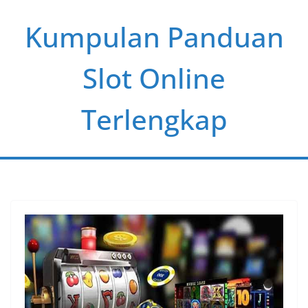
Skip
Kumpulan Panduan
to
content
Slot Online
Terlengkap