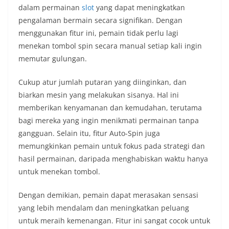
dalam permainan
slot
yang dapat meningkatkan
pengalaman bermain secara signifikan. Dengan
menggunakan fitur ini, pemain tidak perlu lagi
menekan tombol spin secara manual setiap kali ingin
memutar gulungan.
Cukup atur jumlah putaran yang diinginkan, dan
biarkan mesin yang melakukan sisanya. Hal ini
memberikan kenyamanan dan kemudahan, terutama
bagi mereka yang ingin menikmati permainan tanpa
gangguan. Selain itu, fitur Auto-Spin juga
memungkinkan pemain untuk fokus pada strategi dan
hasil permainan, daripada menghabiskan waktu hanya
untuk menekan tombol.
Dengan demikian, pemain dapat merasakan sensasi
yang lebih mendalam dan meningkatkan peluang
untuk meraih kemenangan. Fitur ini sangat cocok untuk