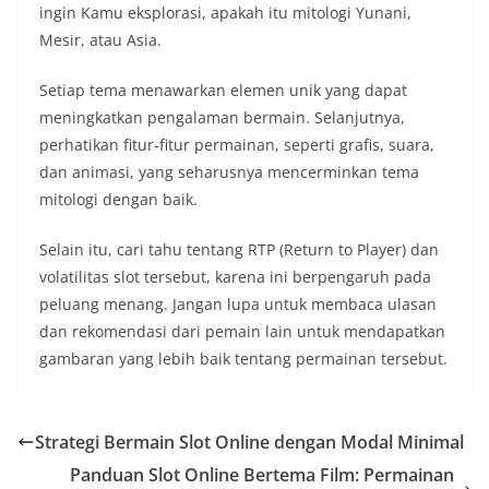
ingin Kamu eksplorasi, apakah itu mitologi Yunani,
Mesir, atau Asia.
Setiap tema menawarkan elemen unik yang dapat
meningkatkan pengalaman bermain. Selanjutnya,
perhatikan fitur-fitur permainan, seperti grafis, suara,
dan animasi, yang seharusnya mencerminkan tema
mitologi dengan baik.
Selain itu, cari tahu tentang RTP (Return to Player) dan
volatilitas slot tersebut, karena ini berpengaruh pada
peluang menang. Jangan lupa untuk membaca ulasan
dan rekomendasi dari pemain lain untuk mendapatkan
gambaran yang lebih baik tentang permainan tersebut.
Strategi Bermain Slot Online dengan Modal Minimal
Panduan Slot Online Bertema Film: Permainan