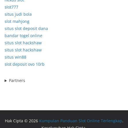
slot777
situs judi bola
slot mahjong
situs slot deposit dana
bandar togel online
situs slot hackshaw
situs slot hackshaw
situs win88
slot deposit ovo 10rb
Partners
Hak Cipta © 2026
Kumpulan Panduan Slot Online Terlengkap
.
Keseluruhan Hak Cipta.