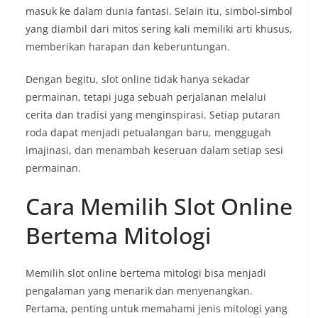
masuk ke dalam dunia fantasi. Selain itu, simbol-simbol
yang diambil dari mitos sering kali memiliki arti khusus,
memberikan harapan dan keberuntungan.
Dengan begitu, slot online tidak hanya sekadar
permainan, tetapi juga sebuah perjalanan melalui
cerita dan tradisi yang menginspirasi. Setiap putaran
roda dapat menjadi petualangan baru, menggugah
imajinasi, dan menambah keseruan dalam setiap sesi
permainan.
Cara Memilih Slot Online
Bertema Mitologi
Memilih slot online bertema mitologi bisa menjadi
pengalaman yang menarik dan menyenangkan.
Pertama, penting untuk memahami jenis mitologi yang