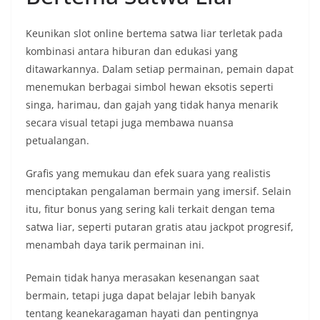
Keunikan slot online bertema satwa liar terletak pada
kombinasi antara hiburan dan edukasi yang
ditawarkannya. Dalam setiap permainan, pemain dapat
menemukan berbagai simbol hewan eksotis seperti
singa, harimau, dan gajah yang tidak hanya menarik
secara visual tetapi juga membawa nuansa
petualangan.
Grafis yang memukau dan efek suara yang realistis
menciptakan pengalaman bermain yang imersif. Selain
itu, fitur bonus yang sering kali terkait dengan tema
satwa liar, seperti putaran gratis atau jackpot progresif,
menambah daya tarik permainan ini.
Pemain tidak hanya merasakan kesenangan saat
bermain, tetapi juga dapat belajar lebih banyak
tentang keanekaragaman hayati dan pentingnya