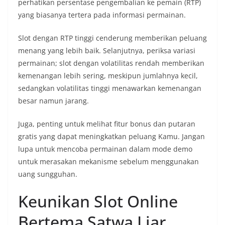
perhatikan persentase pengembalian ke pemain (RTP)
yang biasanya tertera pada informasi permainan.
Slot dengan RTP tinggi cenderung memberikan peluang
menang yang lebih baik. Selanjutnya, periksa variasi
permainan; slot dengan volatilitas rendah memberikan
kemenangan lebih sering, meskipun jumlahnya kecil,
sedangkan volatilitas tinggi menawarkan kemenangan
besar namun jarang.
Juga, penting untuk melihat fitur bonus dan putaran
gratis yang dapat meningkatkan peluang Kamu. Jangan
lupa untuk mencoba permainan dalam mode demo
untuk merasakan mekanisme sebelum menggunakan
uang sungguhan.
Keunikan Slot Online
Bertema Satwa Liar