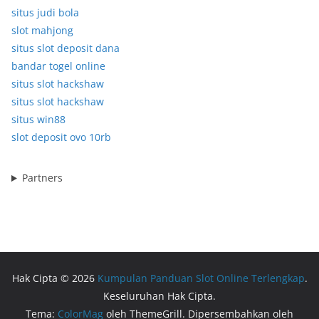
situs judi bola
slot mahjong
situs slot deposit dana
bandar togel online
situs slot hackshaw
situs slot hackshaw
situs win88
slot deposit ovo 10rb
Partners
Hak Cipta © 2026
Kumpulan Panduan Slot Online Terlengkap
.
Keseluruhan Hak Cipta.
Tema:
ColorMag
oleh ThemeGrill. Dipersembahkan oleh