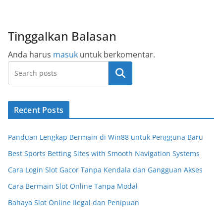
Tinggalkan Balasan
Anda harus
masuk
untuk berkomentar.
Cari
Recent Posts
Panduan Lengkap Bermain di Win88 untuk Pengguna Baru
Best Sports Betting Sites with Smooth Navigation Systems
Cara Login Slot Gacor Tanpa Kendala dan Gangguan Akses
Cara Bermain Slot Online Tanpa Modal
Bahaya Slot Online Ilegal dan Penipuan